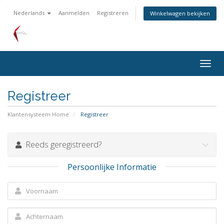
Nederlands
Aanmelden
Registreren
Winkelwagen bekijken
Navig
in-/u
Registreer
Klantensysteem Home
Registreer
Reeds geregistreerd?
Persoonlijke Informatie